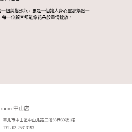
僅僅是一個美髮沙龍，更是一個讓人身心靈都煥然一
，每一位顧客都能像花朵般盡情綻放。
 room 中山店
臺北市中山區中山北路二段36巷30號1樓
TEL:02-25313193