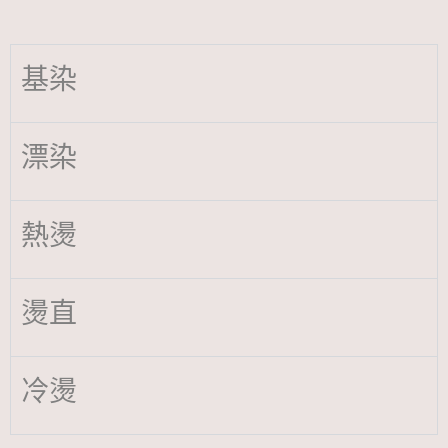
基染
漂染
熱燙
燙直
冷燙